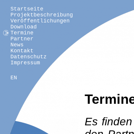
Startseite
Projektbeschreibung
Veröffentlichungen
Download
Termine
Partner
News
Kontakt
Datenschutz
Impressum
EN
Termin
Es finden